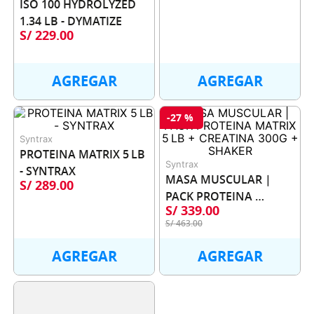
ISO 100 HYDROLYZED 
1.34 LB - DYMATIZE
S/
229
.
00
AGREGAR
AGREGAR
-
27 %
Syntrax
PROTEINA MATRIX 5 LB 
Syntrax
- SYNTRAX
MASA MUSCULAR | 
S/
289
.
00
PACK PROTEINA 
S/
339
.
00
MATRIX 5 LB + 
S/
463
.
00
CREATINA 300G + 
SHAKER
AGREGAR
AGREGAR