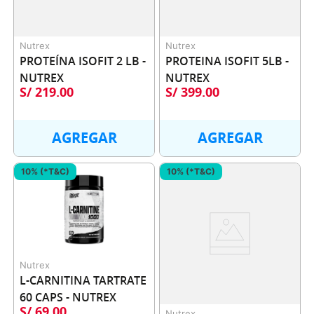
Nutrex
Nutrex
PROTEÍNA ISOFIT 2 LB - 
PROTEINA ISOFIT 5LB - 
NUTREX
NUTREX
S/
219
.
00
S/
399
.
00
AGREGAR
AGREGAR
10% (*T&C)
10% (*T&C)
Nutrex
L-CARNITINA TARTRATE 
60 CAPS - NUTREX
S/
69
.
00
Nutrex