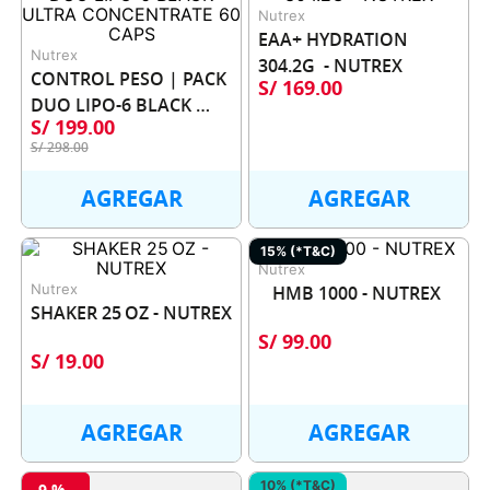
Nutrex
EAA+ HYDRATION 
Nutrex
304.2G  - NUTREX
CONTROL PESO | PACK 
S/
169
.
00
DUO LIPO-6 BLACK 
S/
199
.
00
ULTRA CONCENTRATE 
S/
298
.
00
60 CAPS
AGREGAR
AGREGAR
15% (*T&C)
Nutrex
Nutrex
HMB 1000 - NUTREX
SHAKER 25 OZ - NUTREX
S/
99
.
00
S/
19
.
00
AGREGAR
AGREGAR
10% (*T&C)
-
9 %