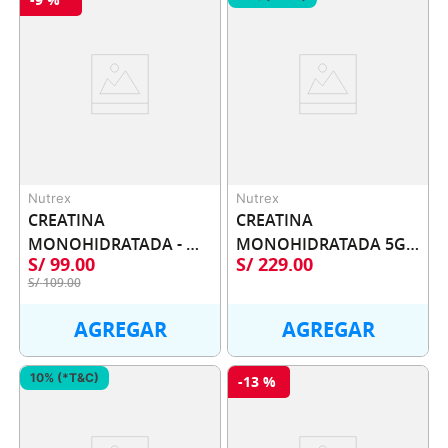
Nutrex
Nutrex
CREATINA 
CREATINA 
MONOHIDRATADA - 
MONOHIDRATADA 5G - 
S/
99
.
00
S/
229
.
00
300G NUTREX
1000G NUTREX
S/
109
.
00
AGREGAR
AGREGAR
10% (*T&C)
-
13 %