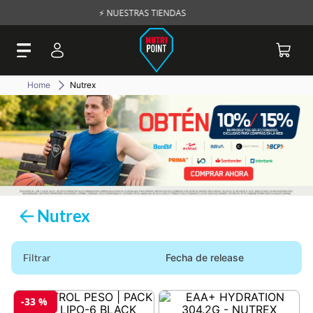
 TIENDAS
🚛 ENVÍOS A TODO EL
Nutrex
Nutrex
Filtrar
Fecha de release
-
33 %