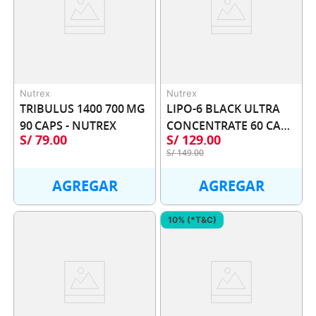
Nutrex
Nutrex
TRIBULUS 1400 700 MG 
LIPO-6 BLACK ULTRA 
90 CAPS - NUTREX
CONCENTRATE 60 CAPS 
S/
79
.
00
S/
129
.
00
- NUTREX
S/
149
.
00
AGREGAR
AGREGAR
10% (*T&C)