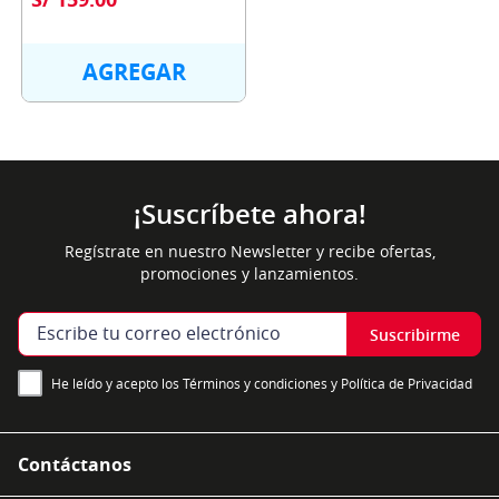
60 CAPSULAS - NUTREX
AGREGAR
¡Suscríbete ahora!
Regístrate en nuestro Newsletter y recibe ofertas,
promociones y lanzamientos.
Suscribirme
He leído y acepto los Términos y condiciones y Política de Privacidad
Contáctanos