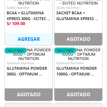
Scitec Nutrition
Scitec Nutrition
BCAA + GLUTAMINA 
SACHET BCAA + 
XPRESS 300G - SCITEC 
GLUTAMINA XPRESS 
S/
109
.
00
NUTRITION
12G - SCITEC 
NUTRITION
AGREGAR
AGOTADO
10% (*T&C)
10% (*T&C)
Optimum Nutrition
Optimum Nutrition
GLUTAMINA POWDER 
GLUTAMINA POWDER 
300G - OPTIMUM 
1000G - OPTIMUM 
NUTRITION
NUTRITION
AGOTADO
AGOTADO