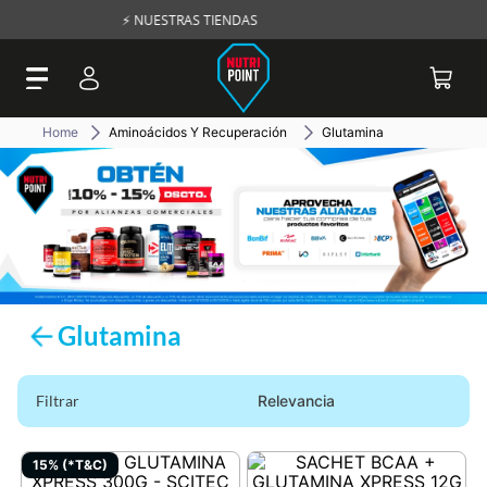
NUESTRAS TIENDAS
🚛 ENVÍOS A
Aminoácidos Y Recuperación
Glutamina
Glutamina
Filtrar
Relevancia
15% (*T&C)