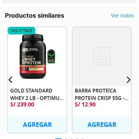
Productos similares
Ver todos
10% (*T&C)
GOLD STANDARD 
BARRA PROTEÍCA 
WHEY 2 LB - OPTIMUM 
PROTEIN CRISP 55G - 
S/
239
.
00
S/
12
.
90
NUTRITION
BSN
AGREGAR
AGREGAR