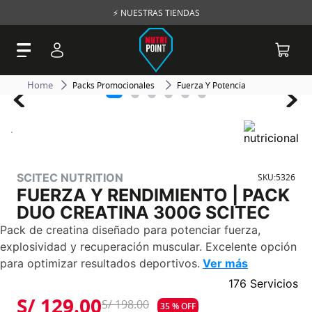
⚡ NUESTRAS TIENDAS
Packs Promocionales
Fuerza Y Potencia
SCITEC NUTRITION
SKU
:
5326
FUERZA Y RENDIMIENTO | PACK
DUO CREATINA 300G SCITEC
Pack de creatina diseñado para potenciar fuerza,
explosividad y recuperación muscular. Excelente opción
para optimizar resultados deportivos.
Ver más
176 Servicios
S/
129
.
00
S/
198
.
00
35 %
OFF