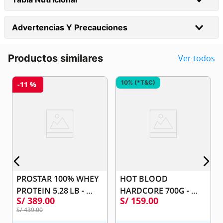
Advertencias Y Precauciones
Productos similares
Ver todos
10% (*T&C)
-
11 %
PROSTAR 100% WHEY 
HOT BLOOD 
PROTEIN 5.28 LB - 
HARDCORE 700G - 
S/
389
.
00
S/
159
.
00
ULTIMATE NUTRITION
SCITEC NUTRITION
S/
439
.
00