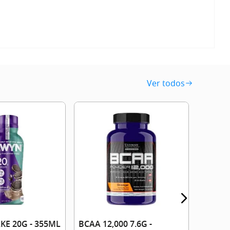
Ver todos
PROTEI
700G -
E 20G - 355ML
BCAA 12,000 7.6G -