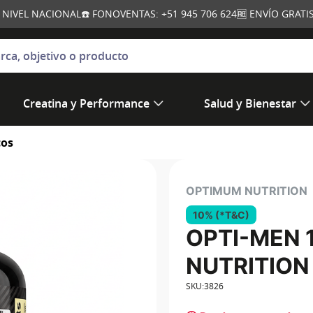
A NIVEL NACIONAL
☎️ FONOVENTAS: +51 945 706 624
🆓 ENVÍO GRAT
jetivo o producto
Creatina y Performance
Salud y Bienestar
cos
OPTIMUM NUTRITION
10% (*T&C)
OPTI-MEN 
NUTRITION
SKU
:
3826