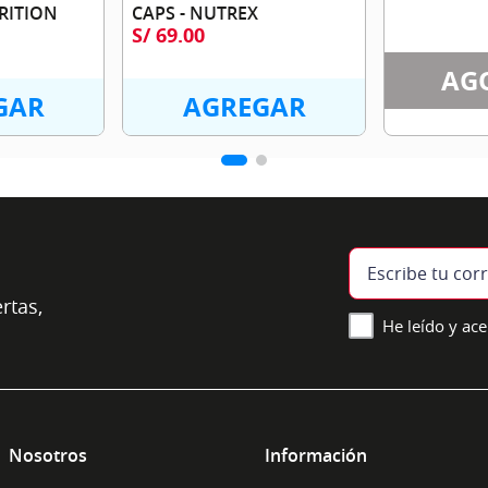
RITION
CAPS - NUTREX
S/
69
.
00
AG
GAR
AGREGAR
rtas,
He leído y ace
Nosotros
Información