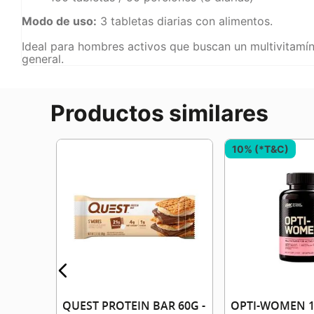
Modo de uso:
3 tabletas diarias con alimentos.
Ideal para hombres activos que buscan un multivitamí
general.
Productos similares
10% (*T&C)
ITAMIN
 -
O
QUEST PROTEIN BAR 60G -
OPTI-WOMEN 12