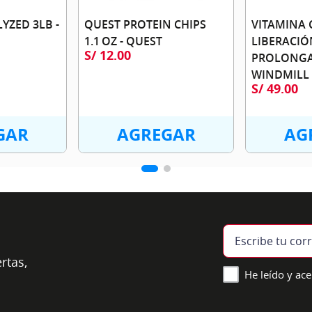
YZED 3LB -
QUEST PROTEIN CHIPS
VITAMINA 
1.1 OZ - QUEST
LIBERACIÓ
S/
12
.
00
PROLONGA
WINDMILL
S/
49
.
00
GAR
AGREGAR
AG
rtas,
He leído y ace