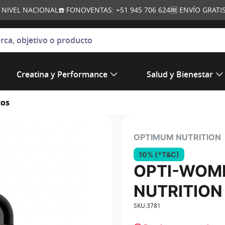
A NIVEL NACIONAL
☎️ FONOVENTAS: +51 945 706 624
🆓 ENVÍO GRAT
jetivo o producto
Creatina y Performance
Salud y Bienestar
cos
OPTIMUM NUTRITION
10% (*T&C)
OPTI-WOME
NUTRITION
SKU
:
3781