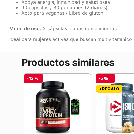
Apoya energía, inmunidad y salud ósea
60 cápsulas / 30 porciones (2 diarias)
Apto para veganas / Libre de gluten
Modo de uso:
2 cápsulas diarias con alimentos.
Ideal para mujeres activas que buscan multivitamínico
Productos similares
-
12 %
-
5 %
EY
+REGALO
TIMATE
O