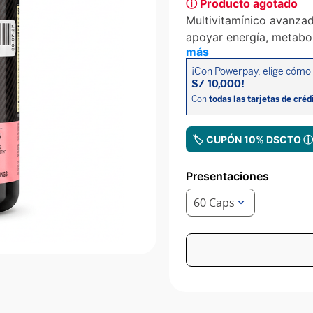
ⓘ Producto agotado
Multivitamínico avanzad
apoyar energía, metabol
más
🏷️ CUPÓN 10% DSCTO 
Presentaciones
60 Caps