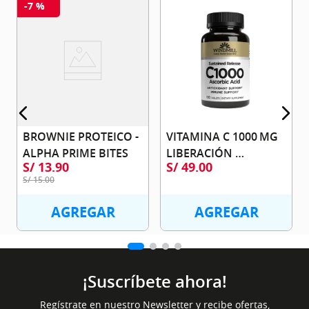
-
7 %
BROWNIE PROTEICO - 
VITAMINA C 1000 MG 
ALPHA PRIME BITES
LIBERACIÓN 
S/
13
.
90
S/
49
.
00
PROLONGADA - 
S/
15
.
00
WINDMILL
AGREGAR
AGREGAR
¡Suscríbete ahora!
Regístrate en nuestro Newsletter y recibe ofertas,