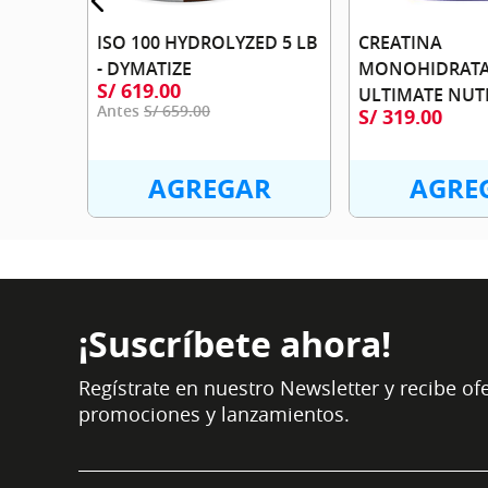
ISO 100 HYDROLYZED 5 LB
CREATINA
- DYMATIZE
MONOHIDRATA
S/
619
.
00
ULTIMATE NUT
S/
659
.
00
S/
319
.
00
R
AGREGAR
AGRE
¡Suscríbete ahora!
Regístrate en nuestro Newsletter y recibe ofe
promociones y lanzamientos.