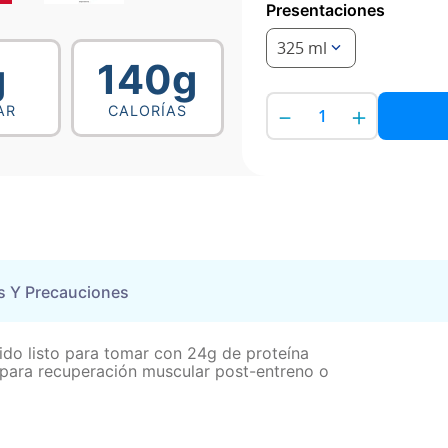
Presentaciones
325 ml
g
140g
－
＋
AR
CALORÍAS
s Y Precauciones
ido listo para tomar con 24g de proteína
al para recuperación muscular post-entreno o