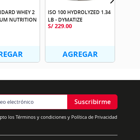
NDARD WHEY 2
ISO 100 HYDROLYZED 1.34
MUM NUTRITION
LB - DYMATIZE
S/
229
.
00
REGAR
AGREGAR
Suscribirme
pto los Términos y condiciones y Política de Privacidad