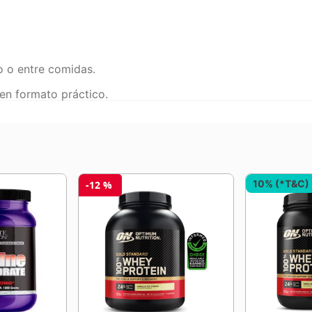
o o entre comidas.
 en formato práctico.
10% (*T&C)
-
12 %