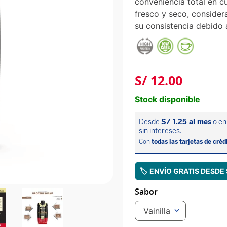
conveniencia total en c
fresco y seco, conside
su consistencia debido 
S/
12
.
00
Stock disponible
🏷️ ENVÍO GRATIS DESDE
Sabor
Vainilla