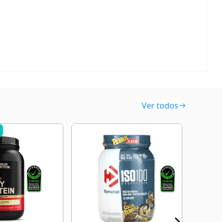
Ver todos
PROTEI
QUEST
S/
12
.