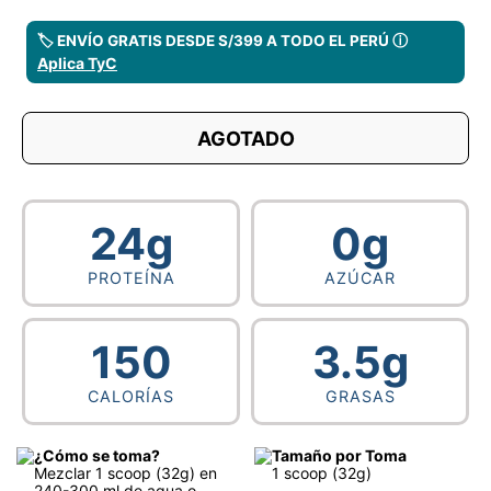
🏷️ ENVÍO GRATIS DESDE S/399 A TODO EL PERÚ ⓘ
Aplica TyC
AGOTADO
24g
0g
PROTEÍNA
AZÚCAR
150
3.5g
CALORÍAS
GRASAS
¿Cómo se toma?
Tamaño por Toma
Mezclar 1 scoop (32g) en
1 scoop (32g)
240-300 ml de agua o