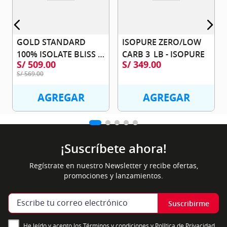
GOLD STANDARD 
ISOPURE ZERO/LOW 
100% ISOLATE BLISS 
CARB 3  LB - ISOPURE
S/
509
.
00
S/
349
.
00
5LB - OPTIMUM 
S/
569
.
00
NUTRITION
AGREGAR
AGREGAR
¡Suscríbete ahora!
Regístrate en nuestro Newsletter y recibe ofertas,
promociones y lanzamientos.
Suscribirme
He leído y acepto los Términos y condiciones y Política de Privacidad