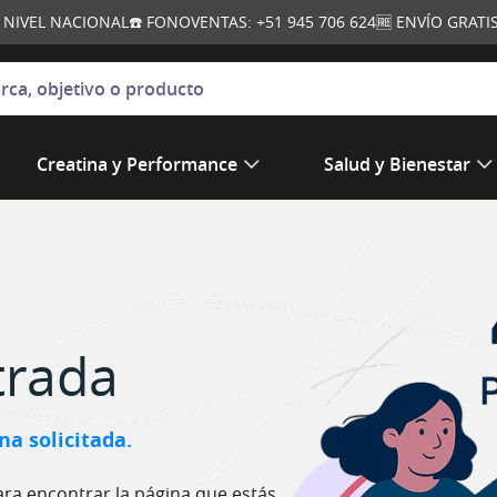
A NIVEL NACIONAL
☎️ FONOVENTAS: +51 945 706 624
🆓 ENVÍO GRAT
jetivo o producto
Creatina y Performance
Salud y Bienestar
trada
a solicitada.
ra encontrar la página que estás