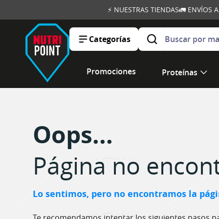
⚡ NUESTRAS TIENDAS
🚛 ENVÍOS 
Buscar por marca, ob
Categorías
Promociones
Proteínas
Oops...
Página no encon
Lo sentimos, pero no encontramos la págin
Te recomendamos intentar los siguientes pasos pa