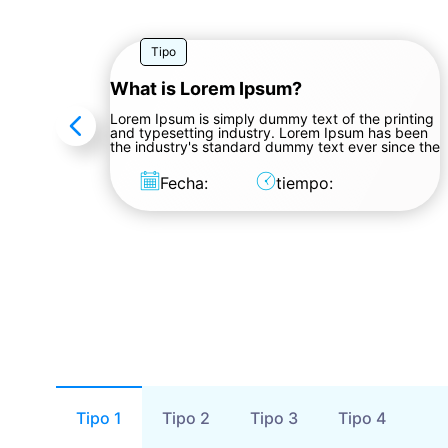
Tipo
What is Lorem Ipsum?
Lorem Ipsum is simply dummy text of the printing
and typesetting industry. Lorem Ipsum has been
the industry's standard dummy text ever since the
1500s, when an unknown printer took a galley of
type and scrambled it to make a type specimen
Fecha:
tiempo:
book. It has survived not only five centuries, but
also the leap into electronic typesetting, remaining
essentially unchanged. It was popularised in the
1960s.
Tipo 1
Tipo 2
Tipo 3
Tipo 4