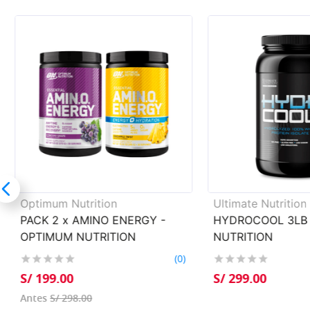
Optimum Nutrition
Ultimate Nutrition
PACK 2 x AMINO ENERGY -
HYDROCOOL 3LB 
OPTIMUM NUTRITION
NUTRITION
(
0
)
S/
199
.
00
S/
299
.
00
S/
298
.
00