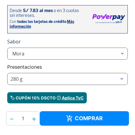
Sabor
Mora
Presentaciones
280 g
Aplica TyC
🏷️ CUPÓN 10% DSCTO ⓘ
－
＋