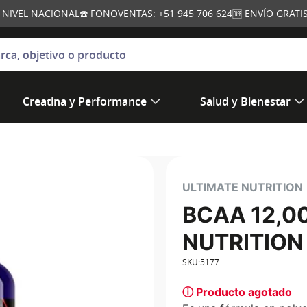
A NIVEL NACIONAL
☎️ FONOVENTAS: +51 945 706 624
🆓 ENVÍO GRAT
jetivo o producto
Creatina y Performance
Salud y Bienestar
ULTIMATE NUTRITION
BCAA 12,00
NUTRITION
SKU
:
5177
ⓘ Producto agotado