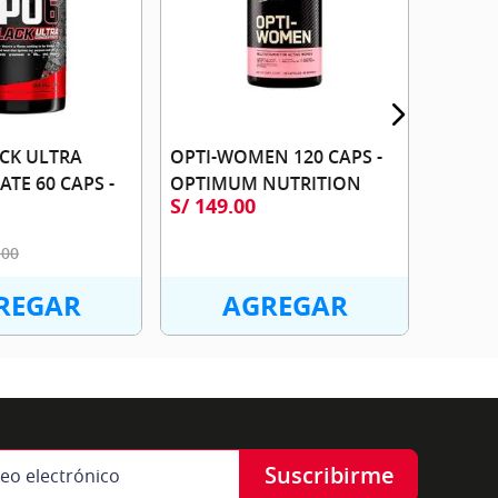
S/
45
.
ACK ULTRA
OPTI-WOMEN 120 CAPS -
TE 60 CAPS -
OPTIMUM NUTRITION
S/
149
.
00
.
00
REGAR
AGREGAR
Suscribirme