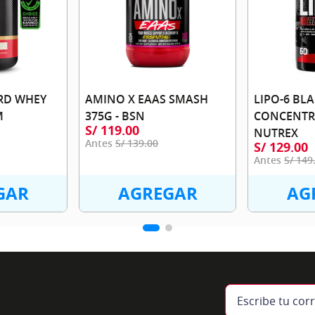
RD WHEY
AMINO X EAAS SMASH
LIPO-6 BL
M
375G - BSN
CONCENTRA
S/
119
.
00
NUTREX
S/
139
.
00
S/
129
.
00
S/
149
GAR
AGREGAR
AG