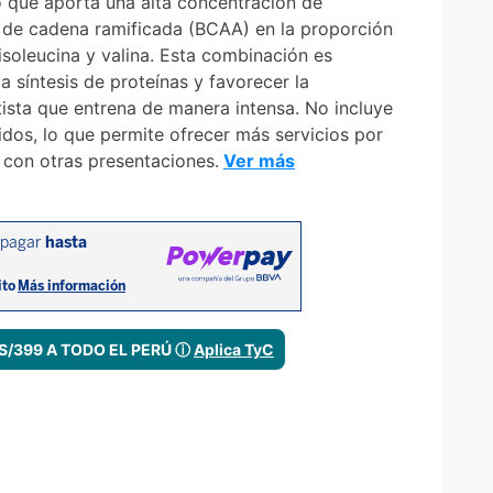
o que aporta una alta concentración de
 de cadena ramificada (BCAA) en la proporción
, isoleucina y valina. Esta combinación es
a síntesis de proteínas y favorecer la
ista que entrena de manera intensa. No incluye
idos, lo que permite ofrecer más servicios por
con otras presentaciones.
Ver más
 S/399 A TODO EL PERÚ ⓘ
Aplica TyC