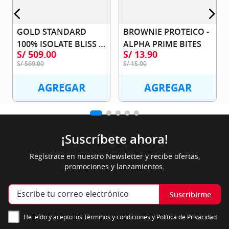
GOLD STANDARD 
BROWNIE PROTEICO - 
100% ISOLATE BLISS 
ALPHA PRIME BITES
S/
509
.
00
S/
13
.
90
5LB - OPTIMUM 
S/
569
.
00
S/
15
.
00
NUTRITION
AGREGAR
AGREGAR
¡Suscríbete ahora!
Regístrate en nuestro Newsletter y recibe ofertas,
promociones y lanzamientos.
Suscribirme
He leído y acepto los Términos y condiciones y Política de Privacidad