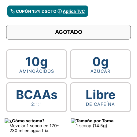
Aplica TyC
🏷️ CUPÓN 15% DSCTO ⓘ
AGOTADO
10g
0g
AMINOÁCIDOS
AZÚCAR
BCAAs
Libre
2:1:1
DE CAFEÍNA
¿Cómo se toma?
Tamaño por Toma
Mezclar 1 scoop en 170-
1 scoop (14.5g)
230 ml en agua fría.