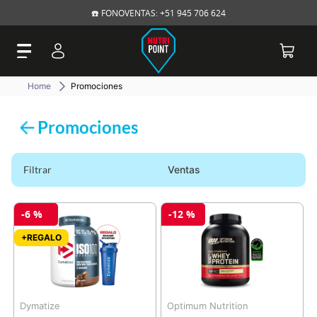
☎️ FONOVENTAS: +51 945 706 624
Promociones
Promociones
Filtrar
Ventas
-
6 %
-
12 %
+REGALO
Dymatize
Optimum Nutrition