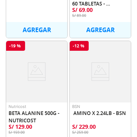
60 TABLETAS - 
S/
69
.
00
WINDMILL
S/
89
.
00
AGREGAR
AGREGAR
-
19 %
-
12 %
Nutricost
BSN
BETA ALANINE 500G - 
AMINO X 2.24LB - BSN
NUTRICOST
S/
129
.
00
S/
229
.
00
S/
159
.
00
S/
259
.
00