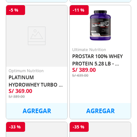
-
5 %
-
11 %
Ultimate Nutrition
PROSTAR 100% WHEY 
PROTEIN 5.28 LB - 
S/
389
.
00
ULTIMATE NUTRITION
Optimum Nutrition
S/
439
.
00
PLATINUM 
HYDROWHEY TURBO 
S/
369
.
00
3.61 LB - OPTIMUM 
S/
389
.
00
NUTRITION
AGREGAR
AGREGAR
-
33 %
-
35 %