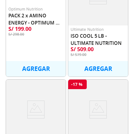
Optimum Nutrition
PACK 2 x AMINO 
ENERGY - OPTIMUM 
S/
199
.
00
NUTRITION
Ultimate Nutrition
S/
298
.
00
ISO COOL 5 LB - 
ULTIMATE NUTRITION
S/
509
.
00
S/
579
.
00
AGREGAR
AGREGAR
-
17 %