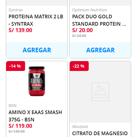
Syntrax
Optimum Nutrition
PROTEINA MATRIX 2 LB 
PACK DUO GOLD 
- SYNTRAX
STANDARD PROTEIN 
S/
139
.
00
S/
20
.
00
SHAKE - OPTIMUM 
S/
24
.
00
NUTRITION
AGREGAR
AGREGAR
-
14 %
-
22 %
BSN
AMINO X EAAS SMASH 
375G - BSN
S/
119
.
00
Windmill
S/
139
.
00
CITRATO DE MAGNESIO 