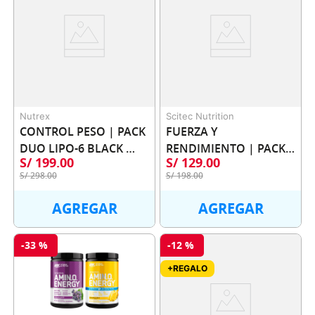
Nutrex
Scitec Nutrition
CONTROL PESO | PACK 
FUERZA Y 
DUO LIPO-6 BLACK 
RENDIMIENTO | PACK 
S/
199
.
00
S/
129
.
00
ULTRA CONCENTRATE 
DUO CREATINA 300G 
S/
298
.
00
S/
198
.
00
60 CAPS
SCITEC
AGREGAR
AGREGAR
-
33 %
-
12 %
+REGALO